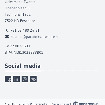
Universiteit Twente
Drienerlolaan 5
Technohal 1302
7522 NB Enschede
+31 53 489 24 91
bestuur@paradoks.utwente.nl
KvK: 40074689
BTW: NL813022988B01
Social media
© 2018 - 2026 S.V. Paradoks |
Privacybeleid