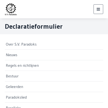
Toggl
navig
Declaratieformulier
Over S.V. Paradoks
Nieuws
Regels en richtlijnen
Bestuur
Gelieerden
Paradokslied
Parallaks