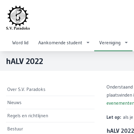
Word lid
Aankomende student
Vereniging
hALV 2022
Onderstaand v
Over S.V. Paradoks
plaatsvinden
Nieuws
evenementen/h
Regels en richtlijnen
Let op:
als j
Bestuur
hALV 2022