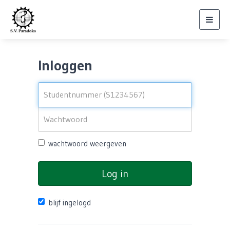
Toggl
navig
Inloggen
wachtwoord weergeven
Log in
blijf ingelogd