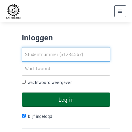
Toggl
navig
Inloggen
wachtwoord weergeven
Log in
blijf ingelogd