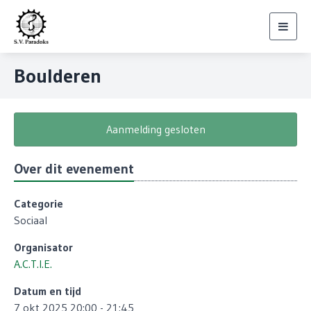
Toggl
navig
Boulderen
Aanmelding gesloten
Over dit evenement
Categorie
Sociaal
Organisator
A.C.T.I.E.
Datum en tijd
7 okt 2025 20:00 - 21:45