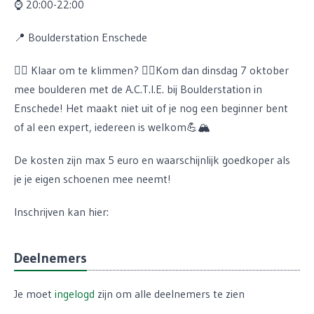
⌚ 20:00-22:00
📍 Boulderstation Enschede
🧗‍♂ Klaar om te klimmen? 🧗‍♀Kom dan dinsdag 7 oktober
mee boulderen met de A.C.T.I.E. bij Boulderstation in
Enschede! Het maakt niet uit of je nog een beginner bent
of al een expert, iedereen is welkom💪🏔
De kosten zijn max 5 euro en waarschijnlijk goedkoper als
je je eigen schoenen mee neemt!
Inschrijven kan hier:
Deelnemers
Je moet
ingelogd
zijn om alle deelnemers te zien